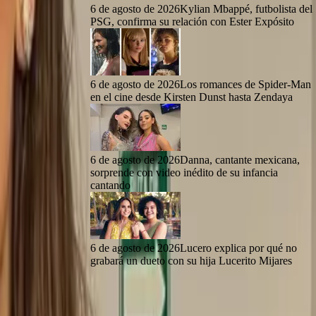
6 de agosto de 2026
Kylian Mbappé, futbolista del
PSG, confirma su relación con Ester Expósito
 por
6 de agosto de 2026
Los romances de Spider-Man
en el cine desde Kirsten Dunst hasta Zendaya
 parece
6 de agosto de 2026
Danna, cantante mexicana,
sorprende con video inédito de su infancia
 sobre la
cantando
ha
na del
6 de agosto de 2026
Lucero explica por qué no
culo que
grabará un dueto con su hija Lucerito Mijares