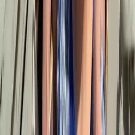
CORPORAL EN LA VIDA DE ARTISTAS
COMO RIHANNA
El fenómeno del arte corporal ha cobrado una mayor
relevancia en la cultura contemporánea, especialmente entre
celebridades como
Rihanna
que utilizan sus cuerpos como
expresiones de identidad y emociones. Históricamente, el
tatuaje ha sido una forma en que las personas marcan hitos de
sus vidas o recuerdos importantes, y para
Rihanna
, su último
tatuaje es un reflejo directo de su maternidad y su conexión
emocional con sus hijos. La artista ha mencionado en varias
ocasiones cómo los procesos creativos que viven su familia
influyen en su música y en su vida diaria, lo que refuerza su
imagen como una artista auténtica y emocionalmente