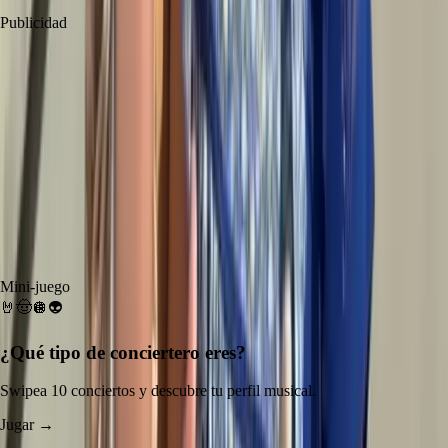
Publicidad
Mini-juego
🤘
🤠
🪩
👽
¿Qué tipo de
conciertero
eres?
Swipea 10 conciertos y descubre tu perfil musical.
Jugar →