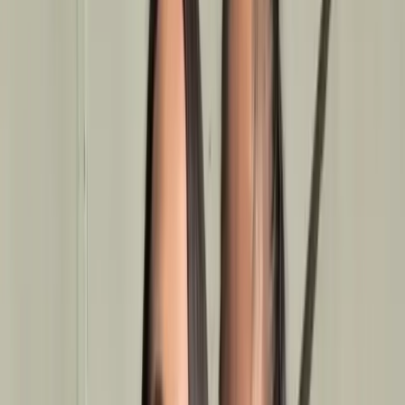
Inicio
›
Noticias
›
Rihanna, cantante reconocida, genera polémica por tatuaje
inspirado en dibujos infantiles