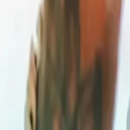
Tags relacionados
Tags:
Dale Mixx 2025
Young Miko
Notas relacionadas
5 de agosto de 2025
Jhayco le pondra calor al Dale Mixx 2025
20 de julio de 2025
Se viene la fiesta con Myke Towers en Dale Mixx 2025
5 de julio de 2025