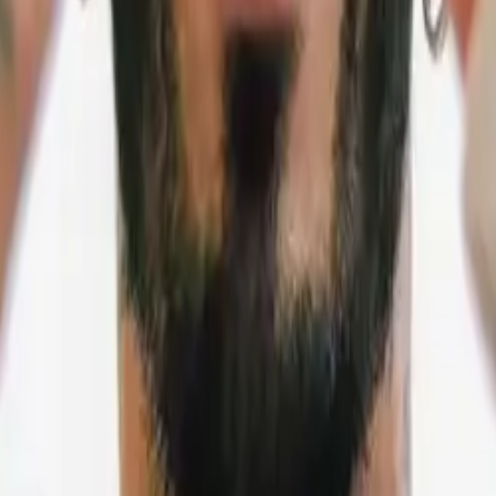
 Marshmello y Billie Eilish, son algunas de las estrellas q
levancia que ha adquirido Miko.
 Parque Fundidora. Los boletos están a la venta en el sistema