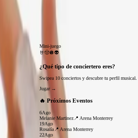
Mini-juego
🤘
🤠
🪩
👽
¿Qué tipo de
conciertero
eres?
Swipea 10 conciertos y descubre tu perfil musical.
Jugar →
🔥 Próximos Eventos
6
Ago
Melanie Martinez
📍
Arena Monterrey
19
Ago
Rosalía
📍
Arena Monterrey
22
Ago