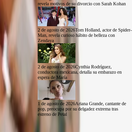
revela motivos de su divorcio con Sarah Kohan
2 de agosto de 2026
Tom Holland, actor de Spider-
Man, revela curioso hábito de belleza con
Zendaya
2 de agosto de 2026
Cynthia Rodríguez,
conductora mexicana, detalla su embarazo en
espera de María
1 de agosto de 2026
Ariana Grande, cantante de
pop, preocupa por su delgadez extrema tras
estreno de Petal