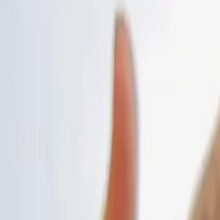
Inicio
›
Festivales
›
El regreso de Young Miko al Dale Mixx
Festivales
22 de mayo de 2025
Por:
Álvaro García