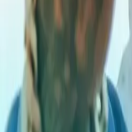
Alvaro Díaz sonará duro en Dale Mixx 2025
1 de mayo de 2025
Anuel AA la romperá en el Dale Mixx 2025
Comentarios
Cargando comentarios...
Deja un comentario
Publicar comentario