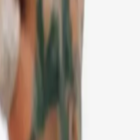
ue han