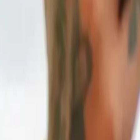
BZRP, Nicki Nicole, Karol G, Bad Bunny, Feid, Kany García,
hecho colaboraciones con Young Miko, lo que muestra la re
El festival Dale Mixx se realizará el sábado 16 de agosto en
Ticketmaster.
Publicidad