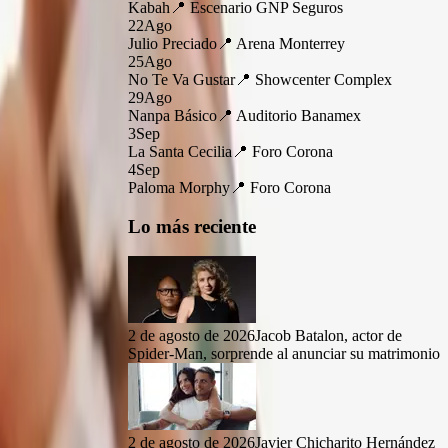
Kabah
📍
Escenario GNP Seguros
22
Ago
Julio Preciado
📍
Arena Monterrey
25
Ago
No Te Va Gustar
📍
Showcenter Complex
29
Ago
Nanpa Básico
📍
Auditorio Banamex
3
Sep
La Santa Cecilia
📍
Foro Corona
4
Sep
Paloma Morphy
📍
Foro Corona
Lo más reciente
en una de
2 de agosto de 2026
Jacob Batalon, actor de
Spider-Man, sorprende al anunciar su matrimonio
rtel,
2 de agosto de 2026
Javier Chicharito Hernández