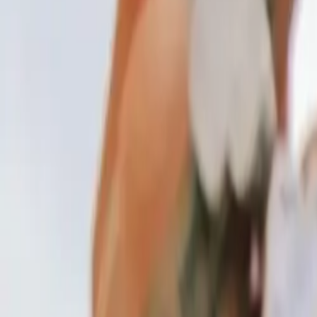
DESDE PUERTO RICO CON AMOR: YOUN
El festival Dale Mixx 2025 será ardiente y más con la pres
La cantante boricua es una de las cartas fuertes del festiva
las máximas exponentes del género urbano.
De hecho Young Miko estuvo presente en el Dale Mixx 2023 