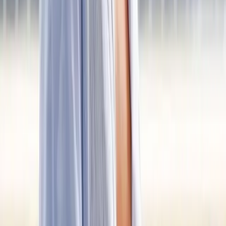
Artistas
Festivales
Recintos
Noticias
Reseñas
Listados
Más contenido
Cine y TV
Gaming
Cultura Pop
¿Qué conciertero eres?
Comunidad
Quiénes somos
Equipo editorial
Política editorial
Correcciones
Contacto
Suscripción
Press Kit
Síguenos