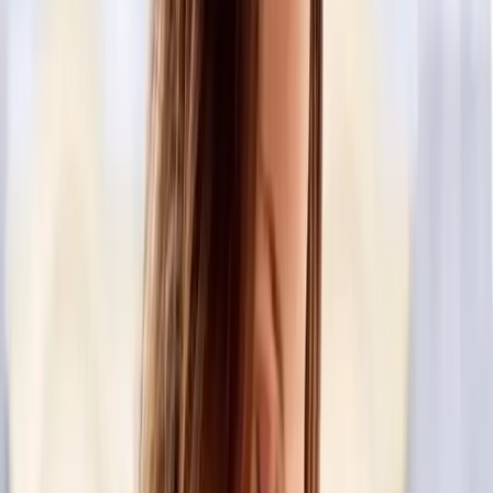
La talentosa compositora originaria de Tecate, Baja California;
Carla Morrison retorna a Monterrey este próximo 24 de agosto
con su gira “El renacimiento”.
Renovada, con una trayectoria exitosa más que confirmada,
Carla Morrison promete regalar a los asistentes del Auditorio
Citibanamex una noche llena de emociones a flor de piel.
Por si fuera poco, el tour “El renacimiento” servirá para dar a
conocer su más reciente material discográfico homónimo a la