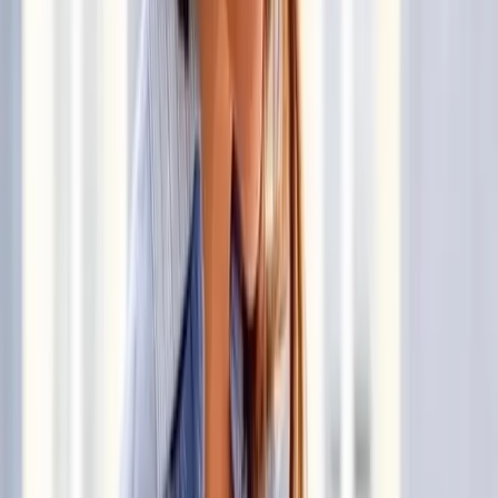
Ariana Grande, cantante de pop, anuncia su retiro de la vida
pública
3 de agosto de 2026
La historia de amor entre Harry Styles y Zoë Kravitz en
Hollywood
3 de agosto de 2026
Jennifer Lopez, cantante y actriz, celebra el viaje familiar a Italia
con Max y Emme
3 de agosto de 2026
Natalie Portman, actriz ganadora del Oscar, comparte su
experiencia en tercer embarazo
Comentarios
Cargando comentarios...
Deja un comentario