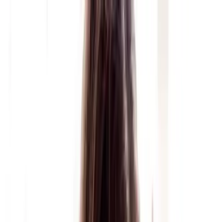
Saltar al contenido principal
Cartelera
Festivales
Recintos
Noticias
Reseñas
Listados
Giveaway