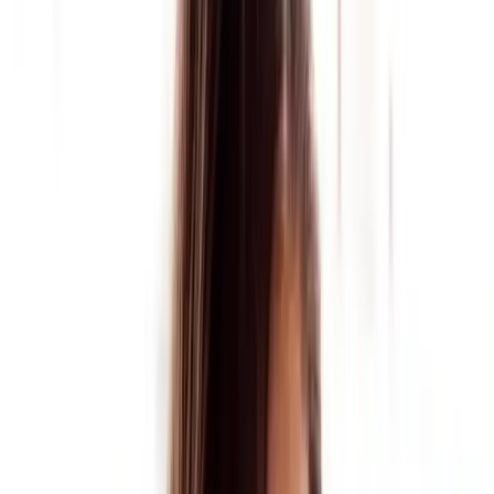
Inicio
›
Noticias
›
¡Carla Morrison regresa a Monterrey!
Noticias