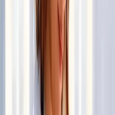
Adquiere tus boletos en taquillas del Auditorio Citibanamex y
en
https://www.ticketmaster.com.mx/carla-morrison-
monterrey-25-08-2022/event/14005C72220DB911?
utm_source=google&utm_medium=cpc&utm_campaign=g
o_A-Bw4ZPfZx3m9jy2dwoSjgcaAuI1EALw_wcB
Publicidad
Notas relacionadas
4 de agosto de 2026