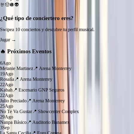
🤘
🤠
🪩
👽
¿Qué tipo de
conciertero
eres?
Swipea 10 conciertos y descubre tu perfil musical.
Jugar →
🔥 Próximos Eventos
6
Ago
Melanie Martinez
📍
Arena Monterrey
19
Ago
Rosalía
📍
Arena Monterrey
22
Ago
Kabah
📍
Escenario GNP Seguros
22
Ago
Julio Preciado
📍
Arena Monterrey
25
Ago
No Te Va Gustar
📍
Showcenter Complex
29
Ago
Nanpa Básico
📍
Auditorio Banamex
3
Sep
La Santa Cecilia
📍
Foro Corona