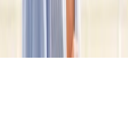
©
2026
Conciertos en Monterrey. Todos los derechos reservados.
Aviso de Privacidad
Términos y Condiciones
Mapa del Sitio