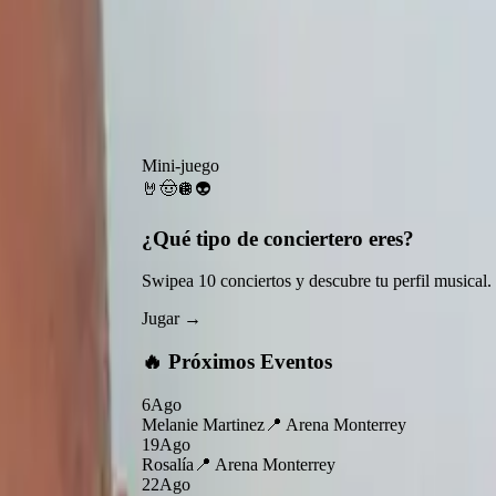
ne
Mini-juego
🤘
🤠
🪩
👽
¿Qué tipo de
conciertero
eres?
Swipea 10 conciertos y descubre tu perfil musical.
Jugar →
🔥 Próximos Eventos
6
Ago
Melanie Martinez
📍
Arena Monterrey
19
Ago
Rosalía
📍
Arena Monterrey
22
Ago